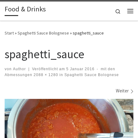
Food & Drinks
Zum Inhalt springen
Search
Me
Start
»
Spaghetti Sauce Bolognese
»
spaghetti_sauce
spaghetti_sauce
von
Author
|
Veröffentlicht am
5 Januar 2016
-
mit den
Abmessungen
2088 × 1280
in
Spaghetti Sauce Bolognese
Bilder Navigation
Weiter