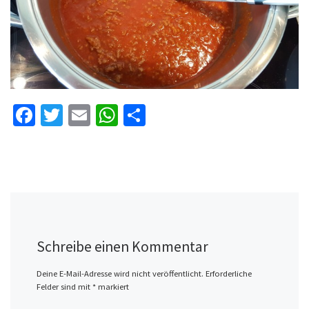
Fa
T
E
W
Te
ce
wi
m
h
il
b
tt
ai
at
e
o
er
l
sA
n
o
p
k
p
Schreibe einen Kommentar
Deine E-Mail-Adresse wird nicht veröffentlicht.
Erforderliche
Felder sind mit
*
markiert