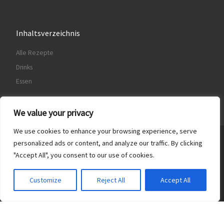
Inhaltsverzeichnis
Alle Rezepte
Drinks
Essen
We value your privacy
We use cookies to enhance your browsing experience, serve
© 2026
Food & Drinks
– Alle Rechte vorbehalten
personalized ads or content, and analyze our traffic. By clicking
"Accept All", you consent to our use of cookies.
Präsentiert von
WP
– Entworfen mit dem
Customizr-Theme
Customize
Reject All
Accept All
Translate »