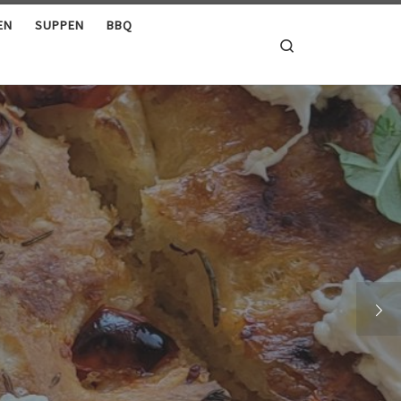
EN
SUPPEN
BBQ
Search
smarin/Zimt