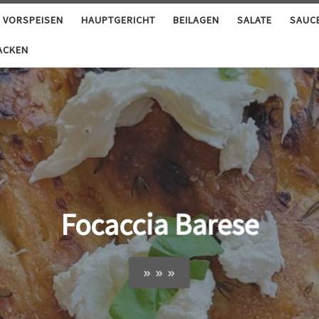
VORSPEISEN
HAUPTGERICHT
BEILAGEN
SALATE
SAUC
ACKEN
marmelade mit Vanille/Ro
» » »