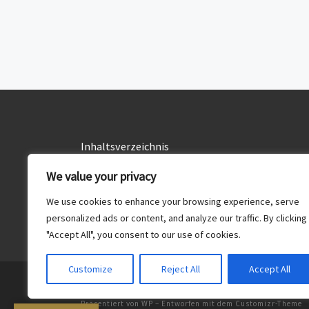
Inhaltsverzeichnis
Alle Rezepte
We value your privacy
Drinks
We use cookies to enhance your browsing experience, serve
Essen
personalized ads or content, and analyze our traffic. By clicking
"Accept All", you consent to our use of cookies.
Customize
Reject All
Accept All
© 2026
Food & Drinks
– Alle Rechte vorbehalten
Präsentiert von
WP
– Entworfen mit dem
Customizr-Theme