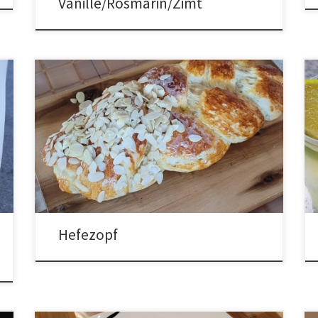
Vanille/Rosmarin/Zimt
Hefezopf