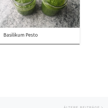
Basilikum Pesto
Äl
ÄLTERE BEITRÄGE