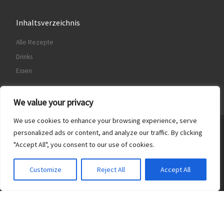
Inhaltsverzeichnis
Alle Rezepte
Drinks
Essen
We value your privacy
We use cookies to enhance your browsing experience, serve
© 2026
Food & Drinks
– Alle Rechte vorbehalten
personalized ads or content, and analyze our traffic. By clicking
"Accept All", you consent to our use of cookies.
Präsentiert von
WP
– Entworfen mit dem
Customizr-Theme
Customize
Reject All
Accept All
Translate »