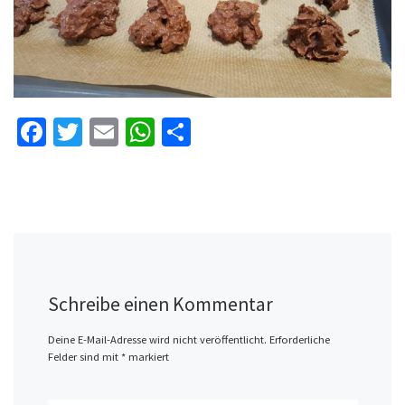
Fa
T
E
W
Te
ce
wi
m
h
il
b
tt
ai
at
e
o
er
l
sA
n
o
p
k
p
Schreibe einen Kommentar
Deine E-Mail-Adresse wird nicht veröffentlicht.
Erforderliche
Felder sind mit
*
markiert