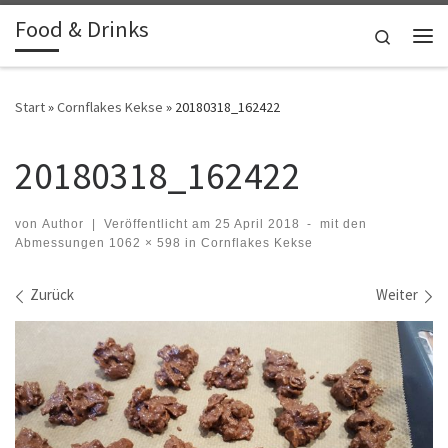
Food & Drinks
Zum Inhalt springen
Search
Me
Start
»
Cornflakes Kekse
»
20180318_162422
20180318_162422
von
Author
|
Veröffentlicht am
25 April 2018
-
mit den
Abmessungen
1062 × 598
in
Cornflakes Kekse
Bilder Navigation
Zurück
Weiter