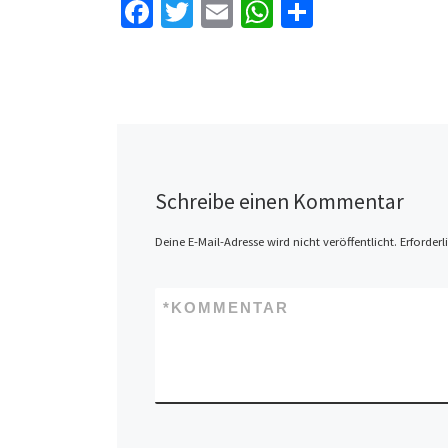
Fa
T
E
W
Te
ce
wi
m
h
il
b
tt
ai
at
e
o
er
l
sA
n
o
p
k
p
Schreibe einen Kommentar
Deine E-Mail-Adresse wird nicht veröffentlicht.
Erforderl
*
KOMMENTAR