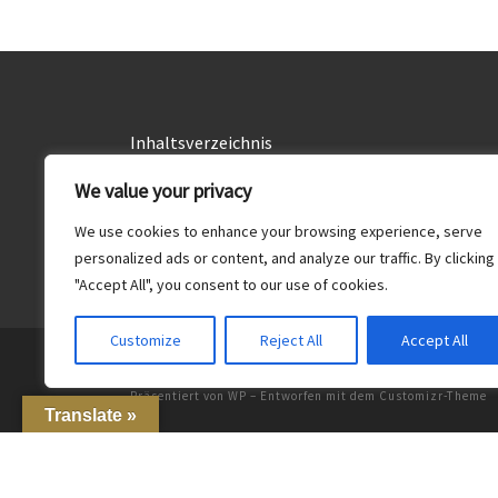
Inhaltsverzeichnis
Alle Rezepte
We value your privacy
Drinks
We use cookies to enhance your browsing experience, serve
Essen
personalized ads or content, and analyze our traffic. By clicking
"Accept All", you consent to our use of cookies.
Customize
Reject All
Accept All
© 2026
Food & Drinks
– Alle Rechte vorbehalten
Präsentiert von
WP
– Entworfen mit dem
Customizr-Theme
Translate »