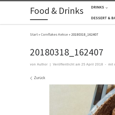
Zum Inhalt springen
Food & Drinks
DRINKS
DESSERT & B
Start
»
Cornflakes Kekse
»
20180318_162407
20180318_162407
von
Author
|
Veröffentlicht am
25 April 2018
-
mit
Bilder Navigation
Zurück