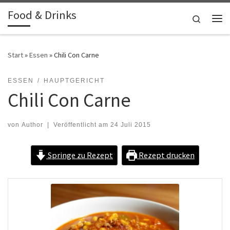
Food & Drinks
Zum Inhalt springen
Search
Me
Start
»
Essen
»
Chili Con Carne
ESSEN
HAUPTGERICHT
Chili Con Carne
von
Author
|
Veröffentlicht am
24 Juli 2015
Springe zu Rezept
Rezept drucken