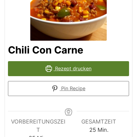
Chili Con Carne
Rezept drucken
Pin Recipe
VORBEREITUNGSZEI
GESAMTZEIT
Minuten
T
25
Min.