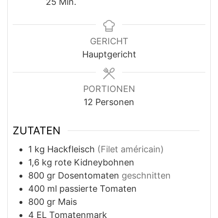
Minuten
25
Min.
GERICHT
Hauptgericht
PORTIONEN
12
Personen
ZUTATEN
1
kg
Hackfleisch
(Filet américain)
1,6
kg
rote Kidneybohnen
800
gr
Dosentomaten
geschnitten
400
ml
passierte Tomaten
800
gr
Mais
4
EL
Tomatenmark