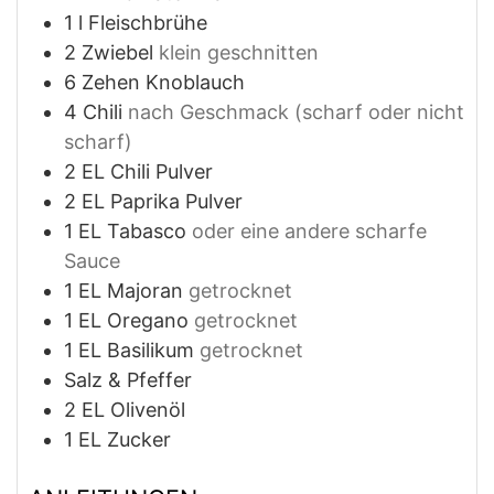
1
l
Fleischbrühe
2
Zwiebel
klein geschnitten
6
Zehen
Knoblauch
4
Chili
nach Geschmack (scharf oder nicht
scharf)
2
EL
Chili Pulver
2
EL
Paprika Pulver
1
EL
Tabasco
oder eine andere scharfe
Sauce
1
EL
Majoran
getrocknet
1
EL
Oregano
getrocknet
1
EL
Basilikum
getrocknet
Salz & Pfeffer
2
EL
Olivenöl
1
EL
Zucker