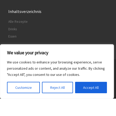
Inhaltsverzeichnis
Alle Rezepte
Drinks
Essen
We value your privacy
We use cookies to enhance your browsing experience, serve
© 2026
Food & Drinks
– Alle Rechte vorbehalten
personalized ads or content, and analyze our traffic. By clicking
"Accept All", you consent to our use of cookies.
Präsentiert von
WP
– Entworfen mit dem
Customizr-Theme
Customize
Reject All
Accept All
Translate »