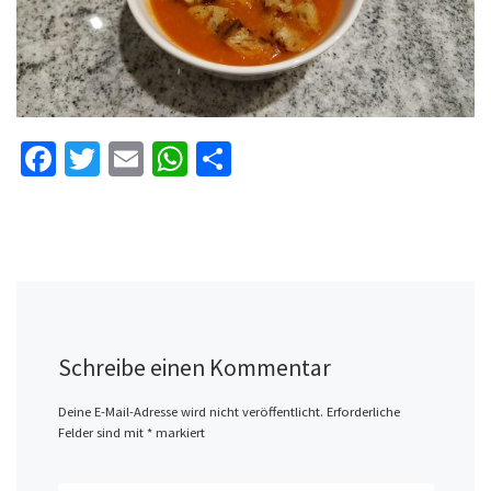
Fa
T
E
W
Te
ce
wi
m
h
il
b
tt
ai
at
e
o
er
l
sA
n
o
p
k
p
Schreibe einen Kommentar
Deine E-Mail-Adresse wird nicht veröffentlicht.
Erforderliche
Felder sind mit
*
markiert