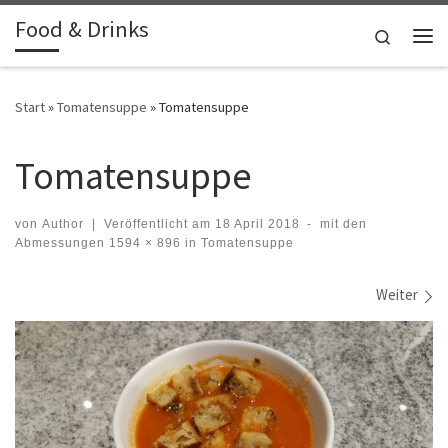
Food & Drinks
Zum Inhalt springen
Search
Me
Start
»
Tomatensuppe
»
Tomatensuppe
Tomatensuppe
von
Author
|
Veröffentlicht am
18 April 2018
-
mit den
Abmessungen
1594 × 896
in
Tomatensuppe
Bilder Navigation
Weiter