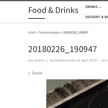
Zum Inhalt springen
Food & Drinks
DRINKS
DESSERT & B
Start
»
Tomatensuppe
»
20180226_190947
20180226_190947
von
Author
|
Veröffentlicht am
18 April 2018
-
mit
Bilder Navigation
Zurück