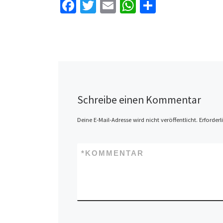
Fa
T
E
W
Te
ce
wi
m
h
il
b
tt
ai
at
e
o
er
l
sA
n
o
p
k
p
Schreibe einen Kommentar
Deine E-Mail-Adresse wird nicht veröffentlicht.
Erforderl
*
KOMMENTAR