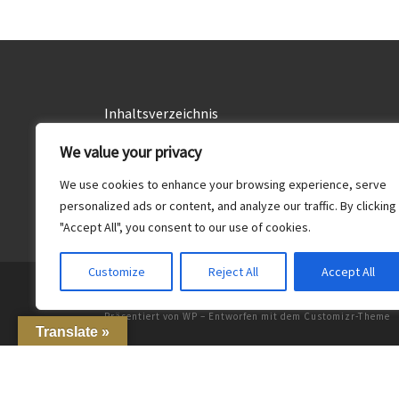
Inhaltsverzeichnis
Alle Rezepte
We value your privacy
Drinks
We use cookies to enhance your browsing experience, serve
Essen
personalized ads or content, and analyze our traffic. By clicking
"Accept All", you consent to our use of cookies.
Customize
Reject All
Accept All
© 2026
Food & Drinks
– Alle Rechte vorbehalten
Präsentiert von
WP
– Entworfen mit dem
Customizr-Theme
Translate »