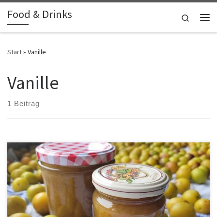
Food & Drinks
Zum Inhalt springen
Search
Me
Start
»
Vanille
Vanille
1 Beitrag